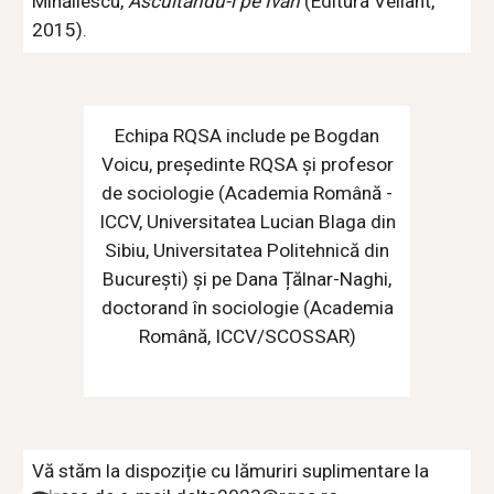
Mihăilescu,
Ascultându-l pe Ivan
(Editura Vellant,
2015)
.
Echipa RQSA include pe Bogdan
Voicu, președinte RQSA și profesor
de sociologie (Academia Română -
ICCV, Universitatea Lucian Blaga din
Sibiu, Universitatea Politehnică din
București) și pe Dana Țălnar-Naghi,
doctorand în sociologie (Academia
Română, ICCV/SCOSSAR)
Vă stăm la dispoziție cu lămuriri suplimentare la