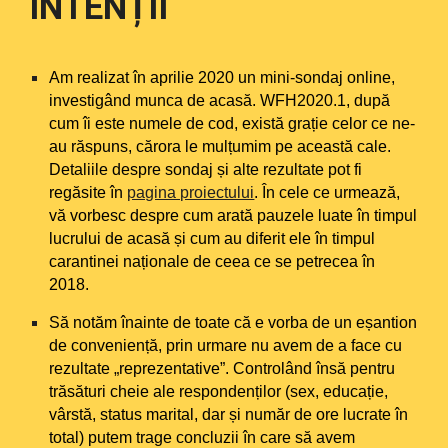
INTENȚII
Am realizat în aprilie 2020 un mini-sondaj online,
investigând munca de acasă. WFH2020.1, după
cum îi este numele de cod, există grație celor ce ne-
au răspuns, cărora le mulțumim pe această cale.
Detaliile despre sondaj și alte rezultate pot fi
regăsite în
pagina proiectului
. În cele ce urmează,
vă vorbesc despre cum arată pauzele luate în timpul
lucrului de acasă și cum au diferit ele în timpul
carantinei naționale de ceea ce se petrecea în
2018.
Să notăm înainte de toate că e vorba de un eșantion
de conveniență, prin urmare nu avem de a face cu
rezultate „reprezentative”. Controlând însă pentru
trăsături cheie ale respondenților (sex, educație,
vârstă, status marital, dar și număr de ore lucrate în
total) putem trage concluzii în care să avem