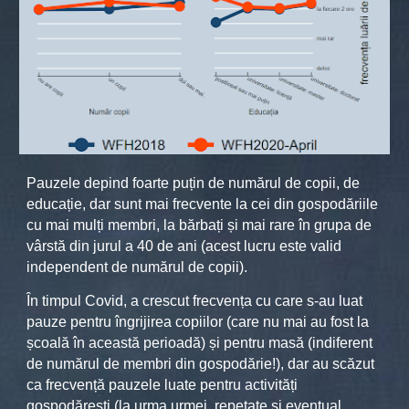
Pauzele depind foarte puțin de numărul de copii, de
educație, dar sunt mai frecvente la cei din gospodăriile
cu mai mulți membri, la bărbați și mai rare în grupa de
vârstă din jurul a 40 de ani (acest lucru este valid
independent de numărul de copii).
În timpul Covid, a crescut frecvența cu care s-au luat
pauze pentru îngrijirea copiilor (care nu mai au fost la
școală în această perioadă) și pentru masă (indiferent
de numărul de membri din gospodărie!), dar au scăzut
ca frecvență pauzele luate pentru activități
gospodărești (la urma urmei, repetate și eventual