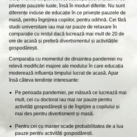
privește pauzele luate, însă în moduri diferite. Nu sunt
diferențe induse de educație în ce privește pauzele de
masă, pentru îngrijirea copiilor, pentru odihnă. Cei fără
studii universitare iau mai rar pauze de relaxare în
comparație cu restul dacă lucrează mai mult de 20 de
ore de acasă și preferă divertismentul și activitățile
gospodărești.
Comparația cu momentul de dinaintea pandemiei nu
relevă modificări majore ale modului în care educația
moderează influența timpului lucrat de acasă. Apar
însă câteva tendințe interesante:
Pe perioada pandemiei, pe măsură ce lucrează mai
mult, cei cu doctorat iau mai rar pauze pentru
activități gospodărești și de îngrijire a copilului și
mai des pentru divertisment și masă.
Pentru cei cu master scade probabilitatea de a lua
pauze pentru activități gospodărești.