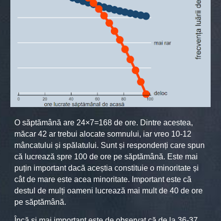
O săptămână are 24×7=168 de ore. Dintre acestea,
măcar 42 ar trebui alocate somnului, iar vreo 10-12
mâncatului și spălatului. Sunt și respondenți care spun
că lucrează spre 100 de ore pe săptămână. Este mai
puțin important dacă aceștia constituie o minoritate și
cât de mare este acea minoritate. Important este că
destul de mulți oameni lucrează mai mult de 40 de ore
pe săptămână.
Încă și mai important este de observat că de la 36-37