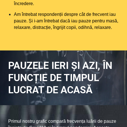
încredere.
Am întrebat respondenții despre cât de frecvent iau
pauze. Și i-am întrebat dacă iau pauze pentru masă,
relaxare, distracție, îngrijit copii, odihnă, relaxare.
PAUZELE IERI ȘI AZI, ÎN
FUNCȚIE DE TIMPUL
LUCRAT DE ACASĂ
Primul nostru grafic compară frecvența luării de pauze