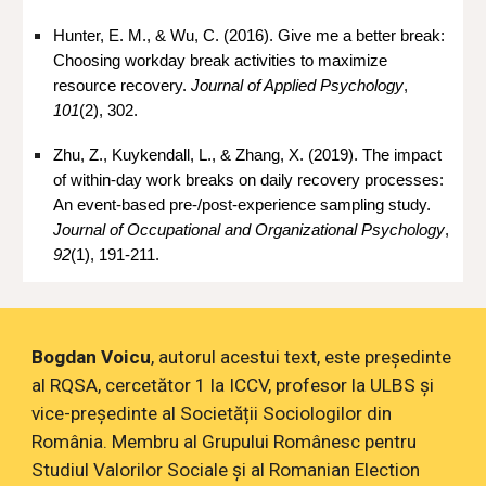
Hunter, E. M., & Wu, C. (2016). Give me a better break:
Choosing workday break activities to maximize
resource recovery.
Journal of Applied Psychology
,
101
(2), 302.
Zhu, Z., Kuykendall, L., & Zhang, X. (2019). The impact
of within‐day work breaks on daily recovery processes:
An event‐based pre‐/post‐experience sampling study.
Journal of Occupational and Organizational Psychology
,
92
(1), 191-211.
Bogdan Voicu
, autorul acestui text, este președinte
al RQSA, cercetător 1 la ICCV, profesor la ULBS și
vice-președinte al Societății Sociologilor din
România. Membru al Grupului Românesc pentru
Studiul Valorilor Sociale și al Romanian Election