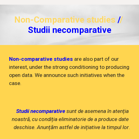
Non-
Comparative 
studies
 /
/
Studii ne
comparat
ive
Non-comparative studies
 are also part of our 
interest, under the strong conditioning to producing 
open data. We announce such initiatives when the 
case.
Studii necomparative
 sunt de asemena în atenția 
noastră, cu condiția eliminatorie de a produce date 
deschise. 
A
nunț
ăm
 astfel de inițiative la timpul lor
.