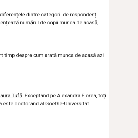
diferențele dintre categorii de respondenți.
luențează numărul de copii munca de acasă,
curt timp despre cum arată munca de acasă azi
aura Tufă
. Exceptând pe Alexandra Florea, toți
orea este doctorand al Goethe-Universität