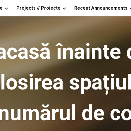
e
Projects // Proiecte
Recent Announcements
ip to main content
Skip to navigat
acasă înainte
losirea spațiu
 numărul de co