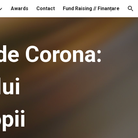
Awards
Contact
Fund Raising // Finanțare
ion
 de Corona:
lui
pii