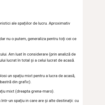
istici ale spațiilor de lucru. Aproximativ
dar nu o putem, generaliza pentru toți cei ce
ui. Am luat în considerare (prin analiză de
lui lucrat în total și a celui lucrat de acasă.
losi un spațiu mixt pentru a lucra de acasă,
bastră din grafic).
pațiu mixt (dreapta grena-maro).
ntr-un spațiu in care are și alte destinații: cu