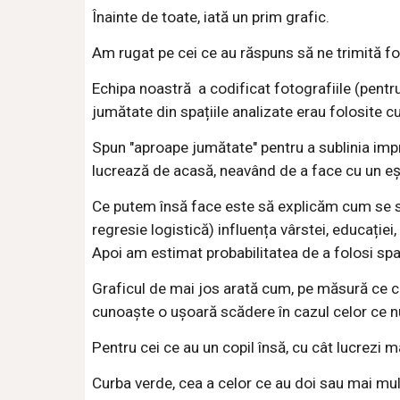
Înainte de toate, iată un prim grafic.
Am rugat pe cei ce au răspuns să ne trimită fot
Echipa noastră a codificat fotografiile (pentru 
jumătate din spațiile analizate erau folosite c
Spun "aproape jumătate" pentru a sublinia impre
lucrează de acasă, neavând de a face cu un eșa
Ce putem însă face este să explicăm cum se sc
regresie logistică) influența vârstei, educației, 
Apoi am estimat probabilitatea de a folosi spaț
Graficul de mai jos arată cum, pe măsură ce cr
cunoaște o ușoară scădere în cazul celor ce nu
Pentru cei ce au un copil însă, cu cât lucrezi 
Curba verde, cea a celor ce au doi sau mai mulți 