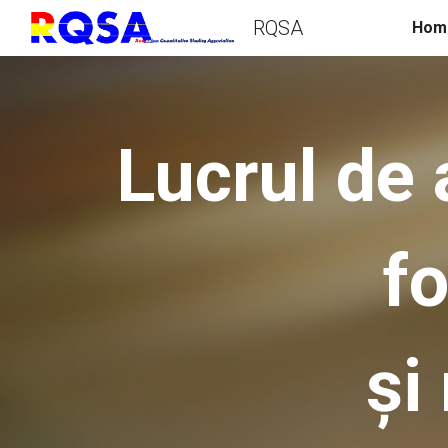
RQSA
Hom
Sk
Lucrul de 
fo
și