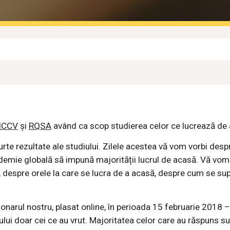
ICCV
și
RQSA
având ca scop studierea celor ce lucrează de
te rezultate ale studiului. Zilele acestea vă vom vorbi despr
emie globală să impună majorității lucrul de acasă. Vă vom
a, despre orele la care se lucra de a acasă, despre cum se s
onarul nostru, plasat online, în perioada 15 februarie 2018 
lui doar cei ce au vrut. Majoritatea celor care au răspuns su