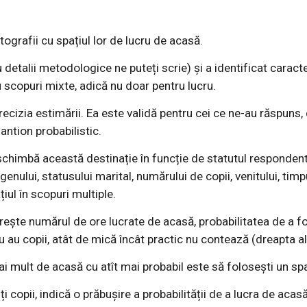
ografii cu spațiul lor de lucru de acasă.
detalii metodologice ne puteți scrie) și a identificat caracter
u scopuri mixte, adică nu doar pentru lucru.
cizia estimării. Ea este validă pentru cei ce ne-au răspuns, 
ntion probabilistic.
himbă această destinație în funcție de statutul respondentul
genului, statusului marital, numărului de copii, venitului, timpu
iul în scopuri multiple.
ește numărul de ore lucrate de acasă, probabilitatea de a fo
 au copii, atât de mică încât practic nu contează (dreapta al
mai mult de acasă cu atît mai probabil este să folosești un s
copii, indică o prăbușire a probabilității de a lucra de acasă î