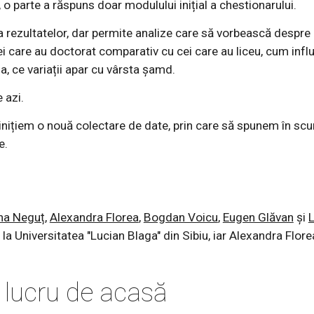
, o parte a răspuns doar modulului inițial a chestionarului.
 rezultatelor, dar permite analize care să vorbească despre 
 care au doctorat comparativ cu cei care au liceu, cum inf
, ce variații apar cu vârsta șamd.
 azi.
 inițiem o nouă colectare de date, prin care să spunem în s
e.
na Neguț
,
Alexandra Florea
,
Bogdan Voicu
,
Eugen Glăvan
și
L
și la Universitatea "Lucian Blaga" din Sibiu, iar Alexandra Fl
e lucru de acasă