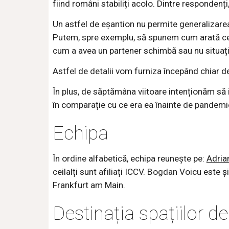
fiind români stabiliți acolo. Dintre respondenți
Un astfel de eșantion nu permite generalizarea
Putem, spre exemplu, să spunem cum arată cei
cum a avea un partener schimbă sau nu situația
Astfel de detalii vom furniza începând chiar de
În plus, de săptămâna viitoare intenționăm să
în comparație cu ce era ea înainte de pandemi
Echipa
În ordine alfabetică, echipa reunește pe:
Adria
ceilalți sunt afiliați ICCV. Bogdan Voicu este 
Frankfurt am Main.
Destinația spațiilor d