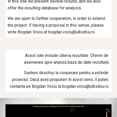
I
n this site we present several results, and we also 
offer the resulting database for analysis. 
We are open to further cooperation, in order to extend 
the project. If having a proposal in this sense, please 
write Bogdan Voicu at bogdan.voicu@ulbsibiu.ro.
Acest site include câteva rezultate. Oferim de 
asemenea spre analiză baza de date rezultată.
Suntem deschiși la cooperare pentru a extinde 
proiectul. Dacă aveți propuneri în acest sens, îl puteți 
contacta pe Bogdan Voicu la bogdan.voicu@ulbsibiu.ro.